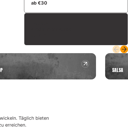
ab €30
Flatrate
4 oder mehr Kurse
ab €75
OP
SALSA
ickeln. Täglich bieten
zu erreichen.