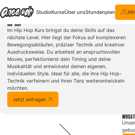
Zurück zur Kursübersicht
Studio
Kurse
Über uns
Stundenplan
Mit
KURS
HIP HOP
Im Hip Hop Kurs bringst du deine Skills auf das
nächste Level. Hier liegt der Fokus auf komplexeren
Bewegungsabläufen, präziser Technik und kreativer
Ausdrucksweise. Du arbeitest an anspruchsvollen
Moves, perfektionierst dein Timing und deine
Musikalität und entwickelst deinen eigenen,
individuellen Style. Ideal für alle, die ihre Hip Hop-
Technik verfeinern und ihren Tanz weiterentwickeln
möchten.
Jetzt anfragen
WUSST
Unser
gebuc