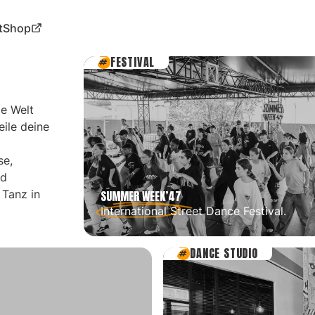
t
Shop
FESTIVAL
ie Welt
eile deine
se,
nd
 Tanz in
SUMMER WEEK’47
International Street Dance Festival.
DANCE STUDIO