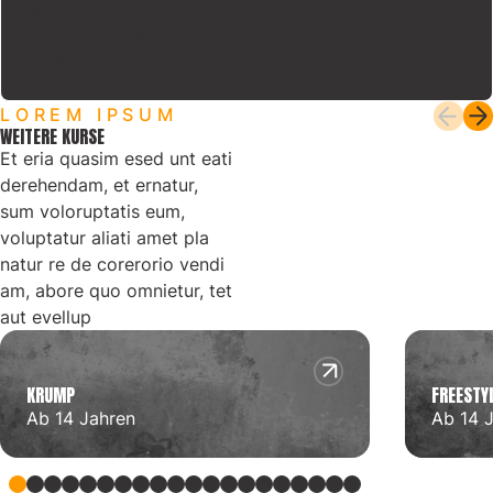
Flatrate
4 oder mehr Kurse
ab €75
LOREM IPSUM
WEITERE KURSE
Et eria quasim esed unt eati
derehendam, et ernatur,
sum voloruptatis eum,
voluptatur aliati amet pla
natur re de corerorio vendi
am, abore quo omnietur, tet
aut evellup
KRUMP
FREESTY
Ab 14 Jahren
Ab 14 